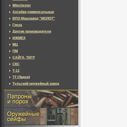
Winchester
Антабки универсальные
ВПО Машзавод "МОЛОТ"
Гроза
Другие производители
ИЖМЕХ
МЦ
ПМ
САЙГА, ТИГР
СКС
Т-12
ТТ (Лидер)
Тульский оружейный завод