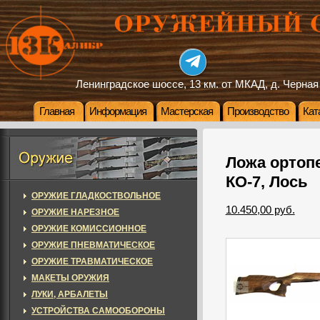
Ленинградское шоссе, 13 км. от МКАД, д. Черная
Главная
Информация
Мастерская
Производство
Кат
Ложа ортопе
КО-7, Лось
ОРУЖИЕ ГЛАДКОСТВОЛЬНОЕ
10.450,00 руб.
ОРУЖИЕ НАРЕЗНОЕ
ОРУЖИЕ КОМИССИОННОЕ
ОРУЖИЕ ПНЕВМАТИЧЕСКОЕ
ОРУЖИЕ ТРАВМАТИЧЕСКОЕ
МАКЕТЫ ОРУЖИЯ
ЛУКИ, АРБАЛЕТЫ
УСТРОЙСТВА САМООБОРОНЫ