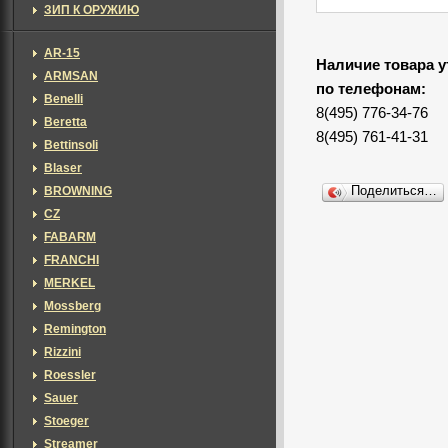
ЗИП К ОРУЖИЮ
AR-15
Наличие товара у
ARMSAN
по телефонам:
Benelli
8(495) 776-34-76
Beretta
8(495) 761-41-31
Bettinsoli
Blaser
BROWNING
Поделиться…
CZ
FABARM
FRANCHI
MERKEL
Mossberg
Remington
Rizzini
Roessler
Sauer
Stoeger
Streamer