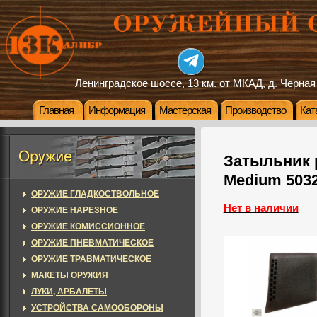
Ленинградское шоссе, 13 км. от МКАД, д. Черная
Главная
Информация
Мастерская
Производство
Кат
Затыльник 
Medium 503
ОРУЖИЕ ГЛАДКОСТВОЛЬНОЕ
Нет в наличии
ОРУЖИЕ НАРЕЗНОЕ
ОРУЖИЕ КОМИССИОННОЕ
ОРУЖИЕ ПНЕВМАТИЧЕСКОЕ
ОРУЖИЕ ТРАВМАТИЧЕСКОЕ
МАКЕТЫ ОРУЖИЯ
ЛУКИ, АРБАЛЕТЫ
УСТРОЙСТВА САМООБОРОНЫ