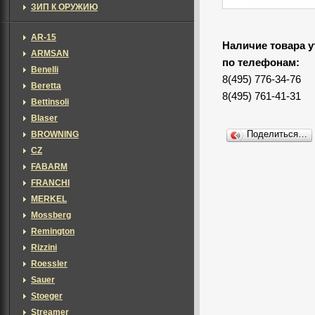
ЗИП К ОРУЖИЮ
AR-15
Наличие товара у
ARMSAN
по телефонам:
Benelli
8(495) 776-34-76
Beretta
8(495) 761-41-31
Bettinsoli
Blaser
BROWNING
Поделиться…
CZ
FABARM
FRANCHI
MERKEL
Mossberg
Remington
Rizzini
Roessler
Sauer
Stoeger
Streamer