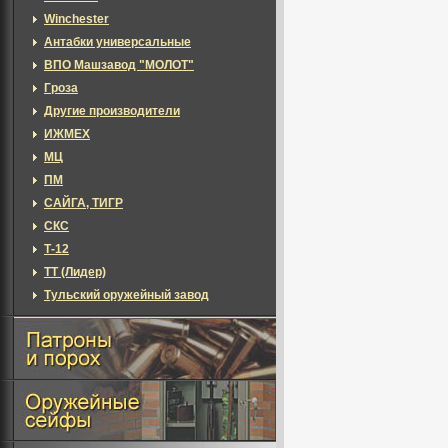
Winchester
Антабки универсальные
ВПО Машзавод "МОЛОТ"
Гроза
Другие производители
ИЖМЕХ
МЦ
ПМ
САЙГА, ТИГР
СКС
Т-12
ТТ (Лидер)
Тульский оружейный завод