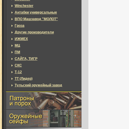
Winchester
Антабки универсальные
ВПО Машзавод "МОЛОТ"
Гроза
Другие производители
ИЖМЕХ
МЦ
ПМ
САЙГА, ТИГР
СКС
Т-12
ТТ (Лидер)
Тульский оружейный завод