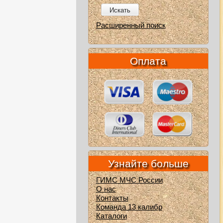
Искать
Расширенный поиск
Оплата
Узнайте больше
ГИМС МЧС России
О нас
Контакты
Команда 13 калибр
Каталоги