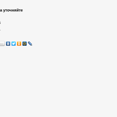
а уточняйте
:
6
1
я…