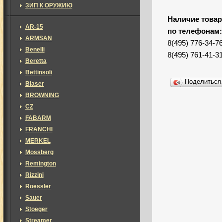
ЗИП К ОРУЖИЮ
Наличие товар
AR-15
по телефонам
ARMSAN
8(495) 776-34-7
Benelli
8(495) 761-41-3
Beretta
Bettinsoli
Поделитьс
Blaser
BROWNING
CZ
FABARM
FRANCHI
MERKEL
Mossberg
Remington
Rizzini
Roessler
Sauer
Stoeger
Streamer