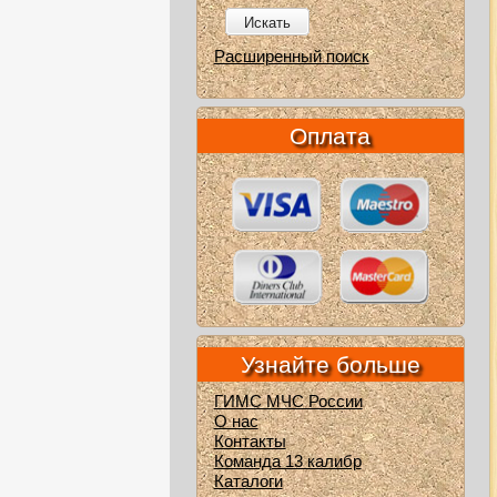
Искать
Расширенный поиск
Оплата
Узнайте больше
ГИМС МЧС России
О нас
Контакты
Команда 13 калибр
Каталоги