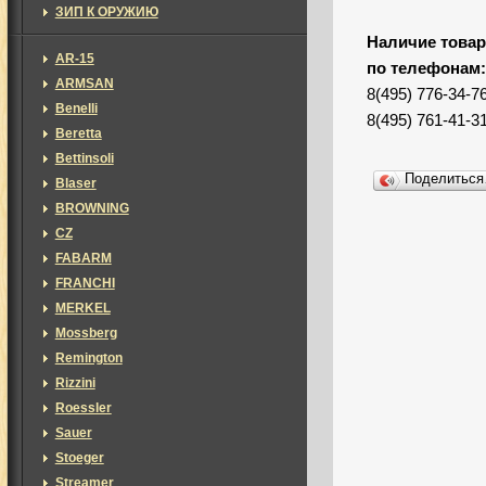
ЗИП К ОРУЖИЮ
Наличие товар
AR-15
по телефонам
ARMSAN
8(495) 776-34-7
Benelli
8(495) 761-41-3
Beretta
Bettinsoli
Поделитьс
Blaser
BROWNING
CZ
FABARM
FRANCHI
MERKEL
Mossberg
Remington
Rizzini
Roessler
Sauer
Stoeger
Streamer