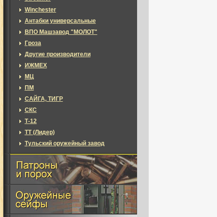
Winchester
Антабки универсальные
ВПО Машзавод "МОЛОТ"
Гроза
Другие производители
ИЖМЕХ
МЦ
ПМ
САЙГА, ТИГР
СКС
Т-12
ТТ (Лидер)
Тульский оружейный завод