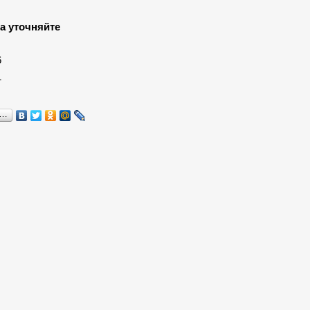
а уточняйте
:
6
1
я…