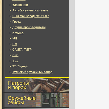
Winchester
Антабки универсальные
ВПО Машзавод "МОЛОТ"
Гроза
Другие производители
ИЖМЕХ
МЦ
ПМ
САЙГА, ТИГР
СКС
Т-12
ТТ (Лидер)
Тульский оружейный завод