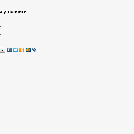
а уточняйте
:
6
1
я…