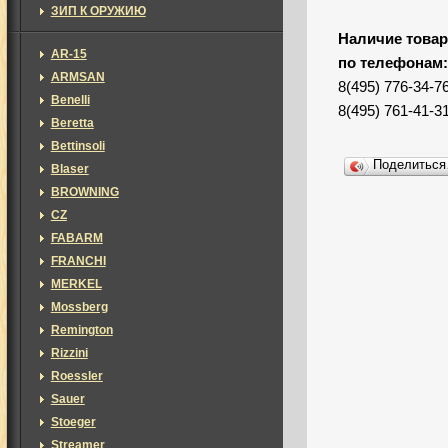
ЗИП К ОРУЖИЮ
Наличие товар
AR-15
по телефонам
ARMSAN
8(495) 776-34-7
Benelli
8(495) 761-41-3
Beretta
Bettinsoli
Поделитьс
Blaser
BROWNING
CZ
FABARM
FRANCHI
MERKEL
Mossberg
Remington
Rizzini
Roessler
Sauer
Stoeger
Streamer