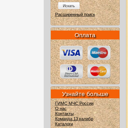
Искать
Расширенный поиск
Оплата
Узнайте больше
ГИМС МЧС России
О нас
Контакты
Команда 13 калибр
Каталоги