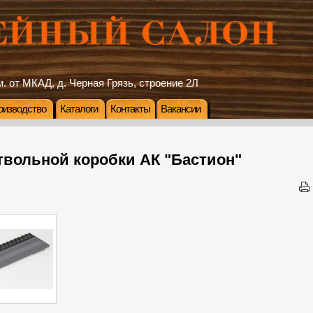
. от МКАД, д. Черная Грязь, строение 2Л
оизводство
Каталоги
Контакты
Вакансии
твольной коробки АК "Бастион"