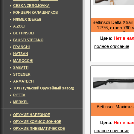
CESKA ZBROJOVKA
КОНЦЕРН КАЛАШНИКОВ
ИЖМЕХ (Baikal)
Bettinsoli Delta Xtrail
A.ZOLI
12/76, ствол 760 
кейс
BETTINSOLI
Цена:
Нет в на
FAUSTI STEFANO
полное описание
FRANCHI
HATSAN
MAROCCHI
SABATTI
STOEGER
ARMATECH
ТОЗ (Тульский Оружейный Завод)
PIETTA
MERKEL
Bettinsoli Maximu
ОРУЖИЕ НАРЕЗНОЕ
ОРУЖИЕ КОМИССИОННОЕ
Цена:
Нет в на
ОРУЖИЕ ПНЕВМАТИЧЕСКОЕ
полное описание