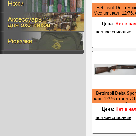
Bettinsoli Delta Spor
Medium, кал. 12/76,
мм., ДН, ке
Цена:
Нет в на
полное описание
Bettinsoli Delta Spor
кал. 12/76 ствол 70
кейс
Цена:
Нет в на
полное описание