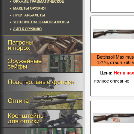
ОРУЖИЕ ТРАВМАТИЧЕСКОЕ
МАКЕТЫ ОРУЖИЯ
ЛУКИ, АРБАЛЕТЫ
УСТРОЙСТВА САМООБОРОНЫ
ЗИП К ОРУЖИЮ
Bettinsoli Maximus
12/76, ствол 760 
кейс
Цена:
Нет в на
полное описание