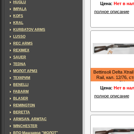
HUGLU
Цена:
Нет в на
IMPALA
полное описание
KOFS
KRAL
KURBATOV ARMS
LUSSO
REC ARMS
REXIMEX
SAUER
TEDNA
МОЛОТ АРМЗ
Bettinsoli Delta Xtrai
Rail, кал. 12/76, с
ТЕХКРИМ
мм., ДН, ке
BENELLI
Цена:
Нет в на
FABARM
полное описание
BLASER
REMINGTON
BERETTA
ARMSAN, ARMTAC
WINCHESTER
ВПО Машзавод "МОЛОТ"