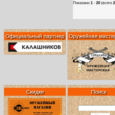
Показано
1
-
20
(всего
2
Официальный партнер
Оружейная масте
Скидки
Поиск