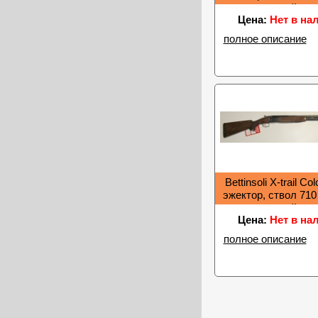
кейс
Цена:
Нет в на
полное описание
Bettinsoli X-trail Col
эжектор, ствол 710
кейс
Цена:
Нет в на
полное описание