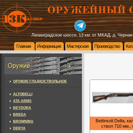
Ленинградское шоссе, 13 км. от МКАД, д. Черная
Главная
Информация
Мастерская
Производство
Кат
ОРУЖИЕ ГЛАДКОСТВОЛЬНОЕ
ALTOBELLI
ATA ARMS
BEYDORA
BREDA
Bettinsoli Delta, ка
BROWNING
ствол 710 мм., 
DERYA
пластиковый 