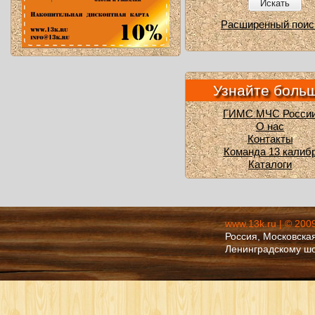
Искать
Расширенный поис
Узнайте боль
ГИМС МЧС Росси
О нас
Контакты
Команда 13 калиб
Каталоги
www.13k.ru | © 200
Россия, Московская
Ленинградскому ш