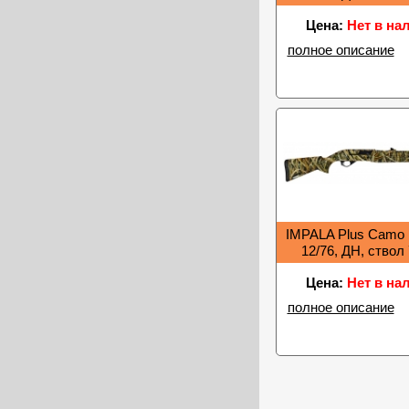
Цена:
Нет в на
полное описание
IMPALA Plus Cam
12/76, ДН, ствол
Цена:
Нет в на
полное описание