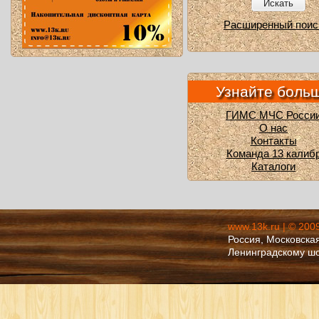
Искать
Расширенный поис
Узнайте боль
ГИМС МЧС Росси
О нас
Контакты
Команда 13 калиб
Каталоги
www.13k.ru | © 200
Россия, Московская
Ленинградскому ш