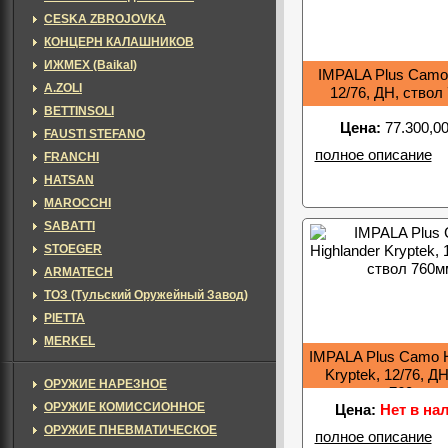
CESKA ZBROJOVKA
КОНЦЕРН КАЛАШНИКОВ
ИЖМЕХ (Baikal)
IMPALA Plus Camo
A.ZOLI
12/76, ДН, ствол
BETTINSOLI
Цена:
77.300,00
FAUSTI STEFANO
полное описание
FRANCHI
HATSAN
MAROCCHI
SABATTI
STOEGER
ARMATECH
ТОЗ (Тульский Оружейный Завод)
PIETTA
MERKEL
IMPALA Plus Camo H
Kryptek, 12/76, Д
ОРУЖИЕ НАРЕЗНОЕ
760мм
ОРУЖИЕ КОМИССИОННОЕ
Цена:
Нет в на
ОРУЖИЕ ПНЕВМАТИЧЕСКОЕ
полное описание