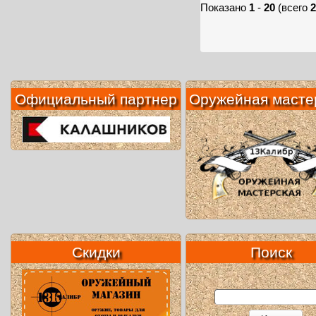
Показано
1
-
20
(всего
2
Официальный партнер
Оружейная масте
Скидки
Поиск