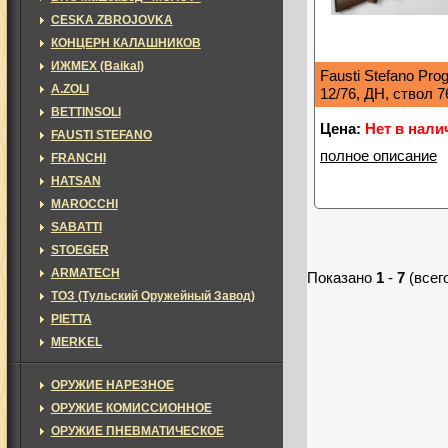
CESKA ZBROJOVKA
КОНЦЕРН КАЛАШНИКОВ
ИЖМЕХ (Baikal)
Fausti Stefano Pro
A.ZOLI
12/76, ДН, ствол 
BETTINSOLI
Цена:
Нет в нали
FAUSTI STEFANO
полное описание
FRANCHI
HATSAN
MAROCCHI
SABATTI
STOEGER
ARMATECH
Показано
1
-
7
(всег
ТОЗ (Тульский Оружейный Завод)
PIETTA
MERKEL
ОРУЖИЕ НАРЕЗНОЕ
ОРУЖИЕ КОМИССИОННОЕ
ОРУЖИЕ ПНЕВМАТИЧЕСКОЕ