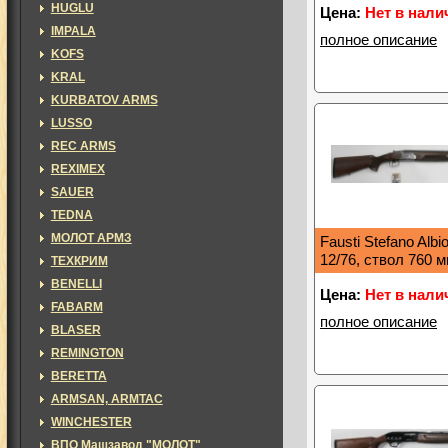
HUGLU
Цена:
Нет в нали
IMPALA
полное описание
KOFS
KRAL
KURBATOV ARMS
LUSSO
REC ARMS
REXIMEX
SAUER
TEDNA
МОЛОТ АРМЗ
Fausti Stefano Albi
12/76, ствол 760 
ТЕХКРИМ
BENELLI
Цена:
Нет в нали
FABARM
полное описание
BLASER
REMINGTON
BERETTA
ARMSAN, ARMTAC
WINCHESTER
ВПО Машзавод "МОЛОТ"