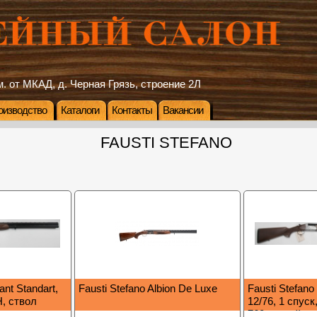
. от МКАД, д. Черная Грязь, строение 2Л
оизводство
Каталоги
Контакты
Вакансии
FAUSTI STEFANO
ant Standart,
Fausti Stefano Albion De Luxe
Fausti Stefano
Н, ствол
12/76, 1 спуск
760мм, кейс