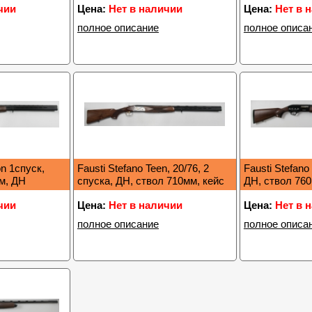
чии
Цена:
Нет в наличии
Цена:
Нет в 
полное описание
полное описа
on 1спуск,
Fausti Stefano Teen, 20/76, 2
Fausti Stefano
мм, ДН
спуска, ДН, ствол 710мм, кейс
ДН, ствол 760
чии
Цена:
Нет в наличии
Цена:
Нет в 
полное описание
полное описа