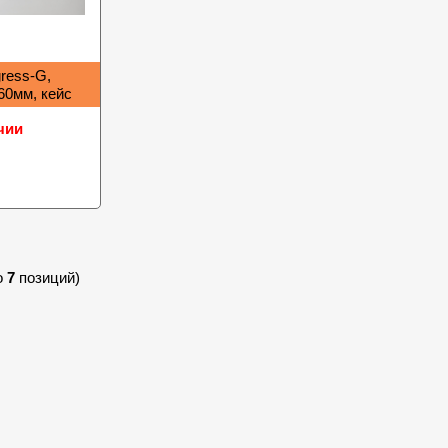
gress-G,
760мм, кейс
чии
о
7
позиций)