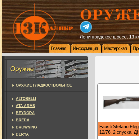
Ленинградское шоссе, 13 км
Главная
Информация
Мастерская
Пр
ОРУЖИЕ ГЛАДКОСТВОЛЬНОЕ
ALTOBELLI
ATA ARMS
BEYDORA
BREDA
Fausti Stefano Eleg
BROWNING
12/76, 2 спуска, Д
DERYA
760мм