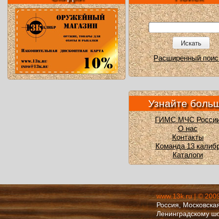
Искать
Расширенный поис
Узнайте боль
ГИМС МЧС Росси
О нас
Контакты
Команда 13 калиб
Каталоги
www.13k.ru | © 200
Россия, Московская
Ленинградскому ш