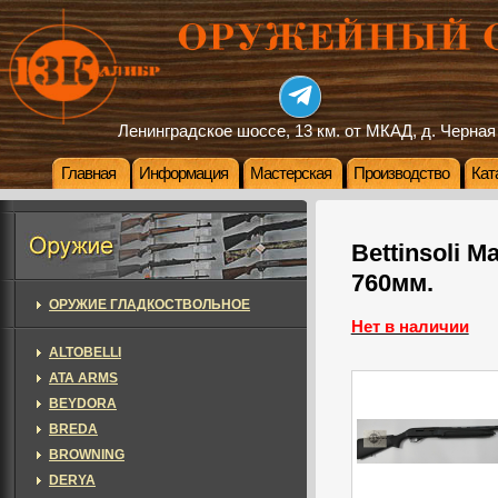
Ленинградское шоссе, 13 км. от МКАД, д. Черная
Главная
Информация
Мастерская
Производство
Кат
Bettinsoli M
760мм.
ОРУЖИЕ ГЛАДКОСТВОЛЬНОЕ
Нет в наличии
ALTOBELLI
ATA ARMS
BEYDORA
BREDA
BROWNING
DERYA