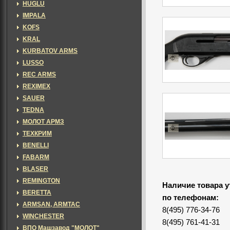
HUGLU
IMPALA
KOFS
KRAL
KURBATOV ARMS
LUSSO
REC ARMS
REXIMEX
SAUER
TEDNA
МОЛОТ АРМЗ
ТЕХКРИМ
BENELLI
FABARM
BLASER
REMINGTON
Наличие товара у
BERETTA
по телефонам:
ARMSAN, ARMTAC
8(495) 776-34-76
WINCHESTER
8(495) 761-41-31
ВПО Машзавод "МОЛОТ"