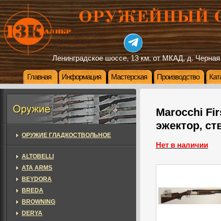
Ленинградское шоссе, 13 км. от МКАД, д. Черная
Главная
Информация
Мастерская
Производство
Кат
Marocchi Fir
эжектор, ст
ОРУЖИЕ ГЛАДКОСТВОЛЬНОЕ
Нет в наличии
ALTOBELLI
ATA ARMS
BEYDORA
BREDA
BROWNING
DERYA