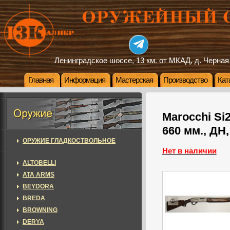
Ленинградское шоссе, 13 км. от МКАД, д. Черная
Главная
Информация
Мастерская
Производство
Кат
Marocchi Si2
660 мм., ДН,
ОРУЖИЕ ГЛАДКОСТВОЛЬНОЕ
Нет в наличии
ALTOBELLI
ATA ARMS
BEYDORA
BREDA
BROWNING
DERYA