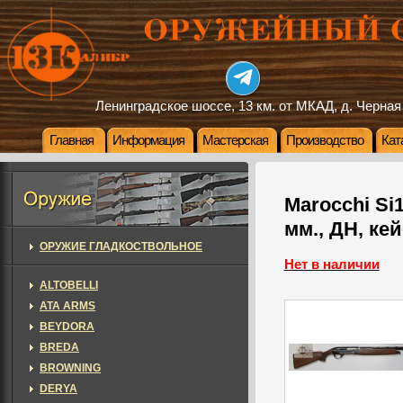
Ленинградское шоссе, 13 км. от МКАД, д. Черная
Главная
Информация
Мастерская
Производство
Кат
Marocchi Si1
мм., ДН, кей
ОРУЖИЕ ГЛАДКОСТВОЛЬНОЕ
Нет в наличии
ALTOBELLI
ATA ARMS
BEYDORA
BREDA
BROWNING
DERYA