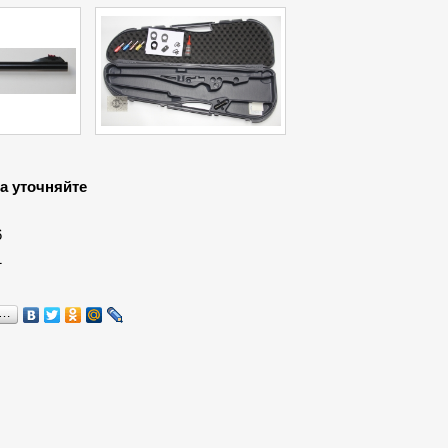
а уточняйте
:
6
1
я…