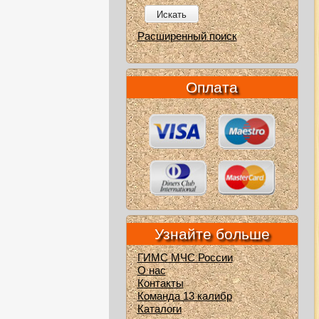
Искать
Расширенный поиск
Оплата
Узнайте больше
ГИМС МЧС России
О нас
Контакты
Команда 13 калибр
Каталоги