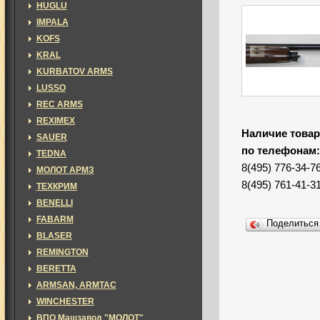
HUGLU
IMPALA
KOFS
KRAL
KURBATOV ARMS
LUSSO
REC ARMS
REXIMEX
Наличие товар
SAUER
по телефонам
TEDNA
8(495) 776-34-7
МОЛОТ АРМЗ
8(495) 761-41-3
ТЕХКРИМ
BENELLI
FABARM
Поделитьс
BLASER
REMINGTON
BERETTA
ARMSAN, ARMTAC
WINCHESTER
ВПО Машзавод "МОЛОТ"