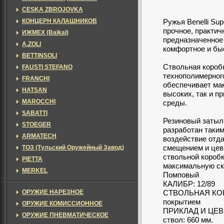
CESKA ZBROJOVKA
КОНЦЕРН КАЛАШНИКОВ
Ружья Benelli Su
прочное, практич
ИЖМЕХ (Baikal)
предназначенное 
A.ZOLI
комфортное и бы
BETTINSOLI
Ствольная короб
FAUSTI STEFANO
технополимерного
FRANCHI
обеспечивает ма
HATSAN
высоких, так и п
MAROCCHI
среды.
SABATTI
Резиновый затыл
STOEGER
разработан таки
ARMATECH
воздействие отда
смещением и цев
ТОЗ (Тульский Оружейный Завод)
ствольной коробк
PIETTA
максимальную с
MERKEL
Помповый
КАЛИБР: 12/89
ОРУЖИЕ НАРЕЗНОЕ
СТВОЛЬНАЯ КОРО
покрытием
ОРУЖИЕ КОМИССИОННОЕ
ПРИКЛАД И ЦЕВЬ
ОРУЖИЕ ПНЕВМАТИЧЕСКОЕ
ствол: 660 мм.