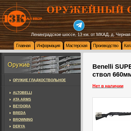
Ленинградское шоссе, 13 км. от МКАД, д. Черная
Главная
Информация
Мастерская
Производство
Кат
Benelli SUP
ствол 660м
ОРУЖИЕ ГЛАДКОСТВОЛЬНОЕ
Нет в наличии
ALTOBELLI
ATA ARMS
BEYDORA
BREDA
BROWNING
DERYA