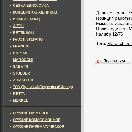
CESKA ZBROJOVKA
КОНЦЕРН КАЛАШНИКОВ
Длина ствола - 7
Принцип работы 
ИЖМЕХ (Baikal)
Емкость магазина
A.ZOLI
Производитель Ma
BETTINSOLI
Калибр 12/76
FAUSTI STEFANO
Тэги:
Marocchi SI 
FRANCHI
HATSAN
MAROCCHI
Поделиться…
SABATTI
STOEGER
ARMATECH
ТОЗ (Тульский Оружейный Завод)
PIETTA
MERKEL
ОРУЖИЕ НАРЕЗНОЕ
ОРУЖИЕ КОМИССИОННОЕ
ОРУЖИЕ ПНЕВМАТИЧЕСКОЕ