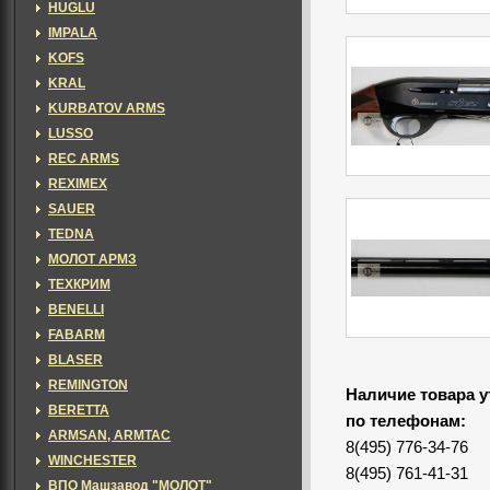
HUGLU
IMPALA
KOFS
KRAL
KURBATOV ARMS
LUSSO
REC ARMS
REXIMEX
SAUER
TEDNA
МОЛОТ АРМЗ
ТЕХКРИМ
BENELLI
FABARM
BLASER
REMINGTON
Наличие товара у
BERETTA
по телефонам:
ARMSAN, ARMTAC
8(495) 776-34-76
WINCHESTER
8(495) 761-41-31
ВПО Машзавод "МОЛОТ"