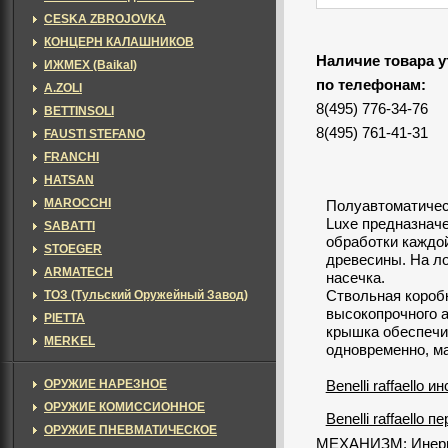
CESKA ZBROJOVKA
КОНЦЕРН КАЛАШНИКОВ
Наличие товара у
ИЖМЕХ (Baikal)
по телефонам:
A.ZOLI
8(495) 776-34-76
BETTINSOLI
8(495) 761-41-31
FAUSTI STEFANO
FRANCHI
HATSAN
MAROCCHI
Полуавтоматическ
Luxe предназначе
SABATTI
обработки каждой
STOEGER
древесины. На л
ARMATECH
насечка.
ТОЗ (Тульский Оружейный Завод)
Ствольная короб
высокопрочного а
PIETTA
крышка обеспечи
MERKEL
одновременно, м
ОРУЖИЕ НАРЕЗНОЕ
Benelli raffaello 
ОРУЖИЕ КОМИССИОННОЕ
Benelli raffaello 
ОРУЖИЕ ПНЕВМАТИЧЕСКОЕ
МЕХАНИЗМ: Инерц