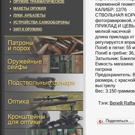
ОРУЖИЕ ТРАВМАТИЧЕСКОЕ
переменной геоме
МАКЕТЫ ОРУЖИЯ
КАЛИБР: 12/76
СТВОЛЬНАЯ КОРОБК
ЛУКИ, АРБАЛЕТЫ
фотогравировкой, 
УСТРОЙСТВА САМООБОРОНЫ
ПРИКЛАД И ЦЕВЬЕ: 
ЗИП К ОРУЖИЮ
мелкой насечкой
длина приклада от 
регулируется впра
Погиб в пятке: 55 
Погиб в гребне: 36
Затыльник: Бакел
Емкость магазина:
патрона
Предохранитель: В
размера, с красной
выстрелу
Вес: 3.150 граммо
Тэги:
Benelli Raff
Поделиться…