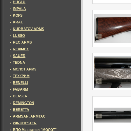
HUGLU
IMPALA
KOFS
KRAL
KURBATOV ARMS
LUSSO
REC ARMS
REXIMEX
SAUER
TEDNA
МОЛОТ АРМЗ
ТЕХКРИМ
BENELLI
FABARM
BLASER
REMINGTON
BERETTA
ARMSAN, ARMTAC
WINCHESTER
ВПО Машзавод "МОЛОТ"