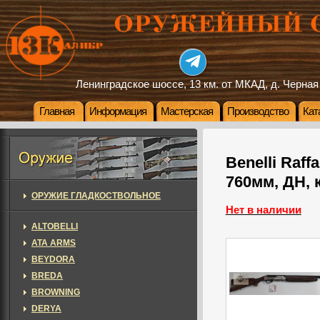
Ленинградское шоссе, 13 км. от МКАД, д. Черная
Главная
Информация
Мастерская
Производство
Кат
Benelli Raff
760мм, ДН, 
ОРУЖИЕ ГЛАДКОСТВОЛЬНОЕ
Нет в наличии
ALTOBELLI
ATA ARMS
BEYDORA
BREDA
BROWNING
DERYA