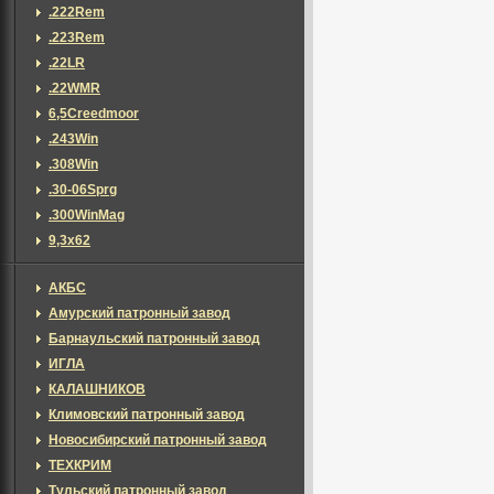
.222Rem
.223Rem
.22LR
.22WMR
6,5Creedmoor
.243Win
.308Win
.30-06Sprg
.300WinMag
9,3x62
АКБС
Амурский патронный завод
Барнаульский патронный завод
ИГЛА
КАЛАШНИКОВ
Климовский патронный завод
Новосибирский патронный завод
ТЕХКРИМ
Тульский патронный завод