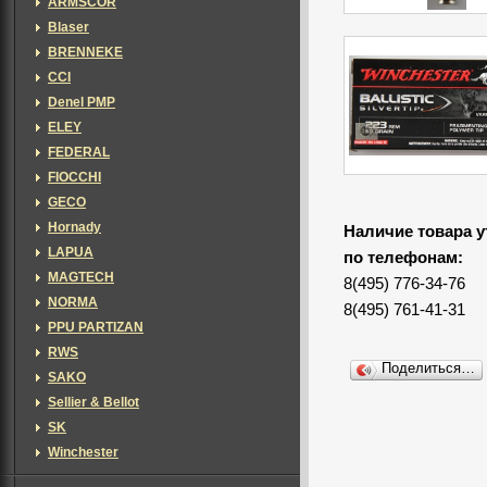
ARMSCOR
Blaser
BRENNEKE
CCI
Denel PMP
ELEY
FEDERAL
FIOCCHI
GECO
Hornady
Наличие товара у
LAPUA
по телефонам:
MAGTECH
8(495) 776-34-76
NORMA
8(495) 761-41-31
PPU PARTIZAN
RWS
Поделиться…
SAKO
Sellier & Bellot
SK
Winchester