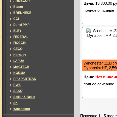
ARMSCOR
Цена:
19.800,00 ру
Blaser
полное описание
BRENNEKE
CCI
Denel PMP
ELEY
FEDERAL
FIOCCHI
GECO
Hornady
LAPUA
Winchester .22LR W
MAGTECH
Dynapoint HP, 2,59
NORMA
Цена:
Нет в нали
PPU PARTIZAN
полное описание
RWS
SAKO
Sellier & Bellot
SK
Winchester
Показано
1
-
5
(всег