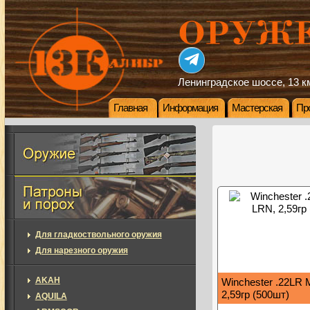
Ленинградское шоссе, 13 км
Главная
Информация
Мастерская
Пр
Для гладкоствольного оружия
Для нарезного оружия
AKAH
Winchester .22LR 
2,59гр (500шт)
AQUILA