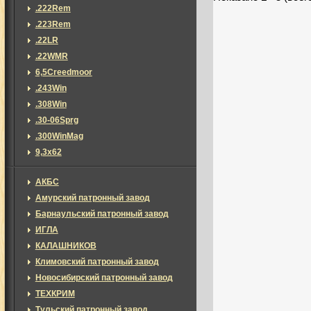
.222Rem
.223Rem
.22LR
.22WMR
6,5Creedmoor
.243Win
.308Win
.30-06Sprg
.300WinMag
9,3x62
АКБС
Амурский патронный завод
Барнаульский патронный завод
ИГЛА
КАЛАШНИКОВ
Климовский патронный завод
Новосибирский патронный завод
ТЕХКРИМ
Тульский патронный завод