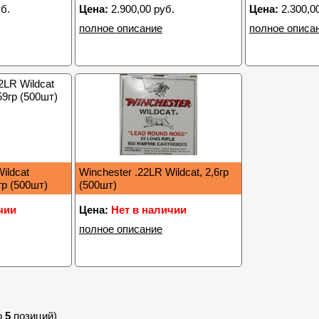
б.
Цена:
2.900,00 руб.
Цена:
2.300,0
полное описание
полное описа
ildcat
Winchester .22LR Wildcat, 2,6гр
гр (500шт)
(500шт)
чии
Цена:
Нет в наличии
полное описание
о
5
позиций)