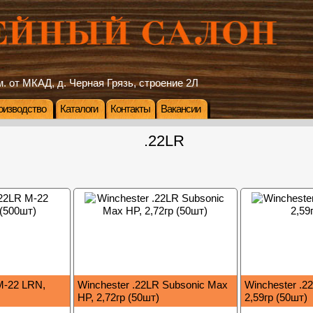
. от МКАД, д. Черная Грязь, строение 2Л
оизводство
Каталоги
Контакты
Вакансии
.22LR
M-22 LRN,
Winchester .22LR Subsonic Max
Winchester .2
HP, 2,72гр (50шт)
2,59гр (50шт)