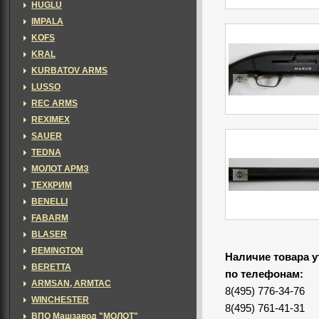
HUGLU
IMPALA
KOFS
KRAL
KURBATOV ARMS
LUSSO
REC ARMS
REXIMEX
SAUER
TEDNA
МОЛОТ АРМЗ
ТЕХКРИМ
BENELLI
FABARM
BLASER
REMINGTON
Наличие товара у
BERETTA
по телефонам:
ARMSAN, ARMTAC
8(495) 776-34-76
WINCHESTER
8(495) 761-41-31
ВПО Машзавод "МОЛОТ"