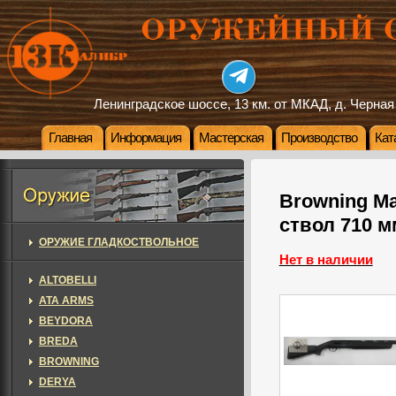
Ленинградское шоссе, 13 км. от МКАД, д. Черная
Главная
Информация
Мастерская
Производство
Кат
Browning Ma
ствол 710 м
ОРУЖИЕ ГЛАДКОСТВОЛЬНОЕ
Нет в наличии
ALTOBELLI
ATA ARMS
BEYDORA
BREDA
BROWNING
DERYA