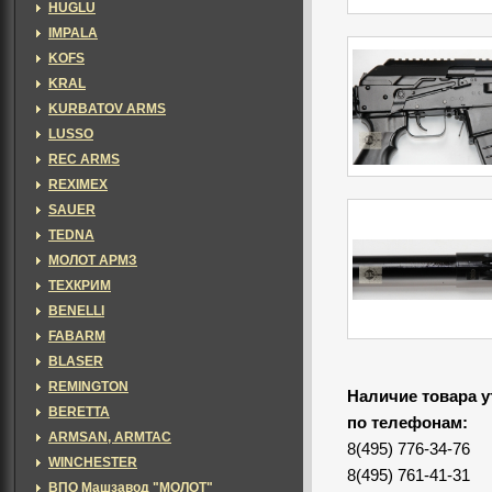
HUGLU
IMPALA
KOFS
KRAL
KURBATOV ARMS
LUSSO
REC ARMS
REXIMEX
SAUER
TEDNA
МОЛОТ АРМЗ
ТЕХКРИМ
BENELLI
FABARM
BLASER
REMINGTON
Наличие товара у
BERETTA
по телефонам:
ARMSAN, ARMTAC
8(495) 776-34-76
WINCHESTER
8(495) 761-41-31
ВПО Машзавод "МОЛОТ"