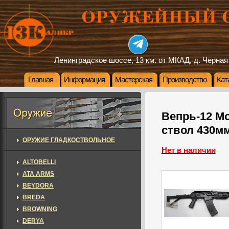
Ленинградское шоссе, 13 км. от МКАД, д. Черная
Главная
Информация
Мастерская
Производство
Кат
Вепрь-12 Мо
ствол 430м
ОРУЖИЕ ГЛАДКОСТВОЛЬНОЕ
Нет в наличии
ALTOBELLI
ATA ARMS
BEYDORA
BREDA
BROWNING
DERYA