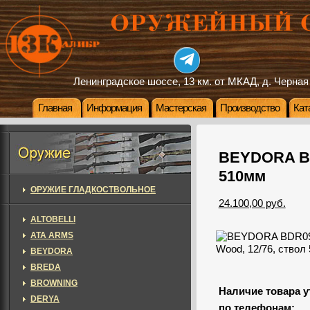
Ленинградское шоссе, 13 км. от МКАД, д. Черная
Главная
Информация
Мастерская
Производство
Кат
BEYDORA BD
510мм
ОРУЖИЕ ГЛАДКОСТВОЛЬНОЕ
24.100,00 руб.
ALTOBELLI
ATA ARMS
BEYDORA
BREDA
BROWNING
Наличие товара у
DERYA
по телефонам: