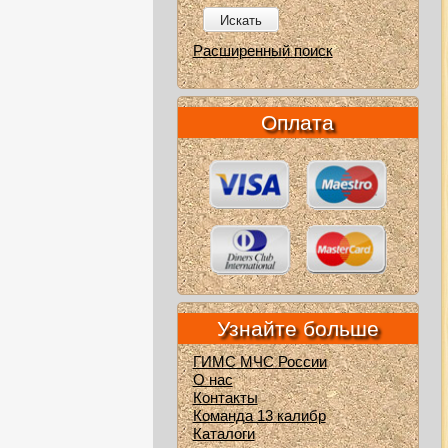
Искать
Расширенный поиск
Оплата
Узнайте больше
ГИМС МЧС России
О нас
Контакты
Команда 13 калибр
Каталоги