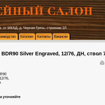
. от МКАД, д. Черная Грязь, строение 2Л
оизводство
Каталоги
Контакты
Вакансии
DR90 Silver Engraved, 12/76, ДН, ствол
а уточняйте
: