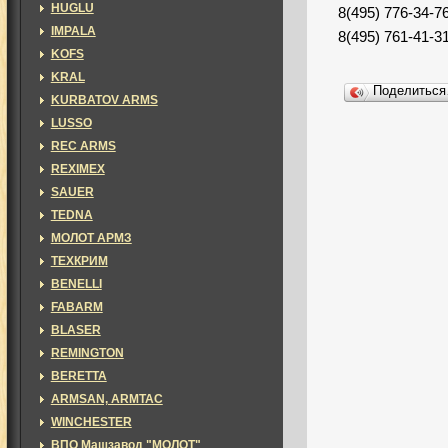
HUGLU
8(495) 776-34-7
IMPALA
8(495) 761-41-3
KOFS
KRAL
Поделитьс
KURBATOV ARMS
LUSSO
REC ARMS
REXIMEX
SAUER
TEDNA
МОЛОТ АРМЗ
ТЕХКРИМ
BENELLI
FABARM
BLASER
REMINGTON
BERETTA
ARMSAN, ARMTAC
WINCHESTER
ВПО Машзавод "МОЛОТ"