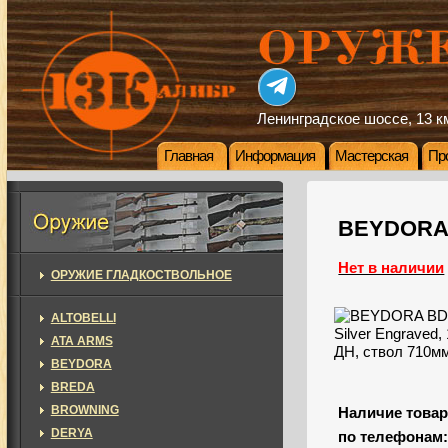
Ленинградское шоссе, 13 км
Главная
Информация
Мастерская
Пр
BEYDORA B
Нет в наличии
ОРУЖИЕ ГЛАДКОСТВОЛЬНОЕ
ALTOBELLI
ATA ARMS
BEYDORA
BREDA
BROWNING
Наличие товар
DERYA
по телефонам