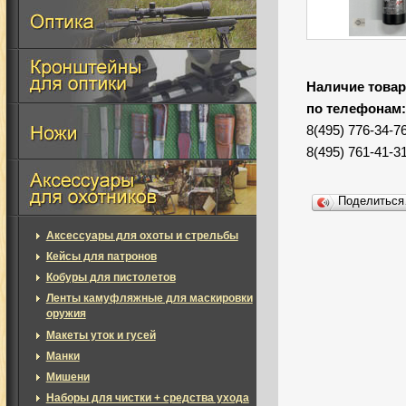
Наличие товар
по телефонам
8(495) 776-34-7
8(495) 761-41-3
Поделитьс
Аксессуары для охоты и стрельбы
Кейсы для патронов
Кобуры для пистолетов
Ленты камуфляжные для маскировки
оружия
Макеты уток и гусей
Манки
Мишени
Наборы для чистки + средства ухода