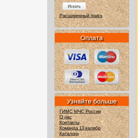
Искать
Расширенный поиск
Оплата
Узнайте больше
ГИМС МЧС России
О нас
Контакты
Команда 13 калибр
Каталоги