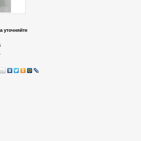
а уточняйте
:
6
1
я…