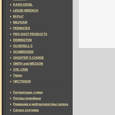
KANO KROIL
LIQUID WRENCH
M-Pro7
MILFOAM
PERMATEX
PRO SHOT PRODUCTS
REMINGTON
SCHERELL'S
SCHMEISSER
SHOOTER`S CHOISE
SMITH and WESSON
STIL CRIN
Tipton
ЧИСТОGUN
Патронташи, сумки
Погоны ружейные
Приманки и нейтрализаторы запаха
Сигнал охотника