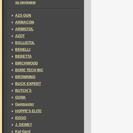
за оружием
A2S GUN
ARMACON
ARMISTOL
AZOT
BALLISTOL
BENELLI
BERETTA
BIRCHWOOD
BORE TECH INC
BROWNING
BUCK EXPERT
BUTCH`S
GUNK
Gunmaster
HOPPE'S ELITE
IOSSO
J. DEWEY
Kal-Gard