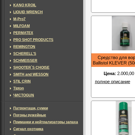
KANO KROIL
LIQUID WRENCH
M-Pro7
MILFOAM
PERMATEX
PRO SHOT PRODUCTS
REMINGTON
SCHERELL'S
Средство для во
SCHMEISSER
Ballistol KLEVER (5
SHOOTER`S CHOISE
Цена:
2.000,00
SMITH and WESSON
STIL CRIN
полное описание
Tipton
ЧИСТОGUN
Патронташи, сумки
Погоны ружейные
Приманки и нейтрализаторы запаха
Сигнал охотника