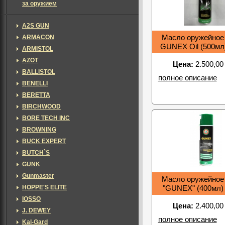
за оружием
A2S GUN
ARMACON
Масло оружейное B
GUNEX Oil (500мл
ARMISTOL
AZOT
Цена:
2.500,00
BALLISTOL
полное описание
BENELLI
BERETTA
BIRCHWOOD
BORE TECH INC
BROWNING
BUCK EXPERT
BUTCH`S
GUNK
Gunmaster
Масло оружейное B
HOPPE'S ELITE
"GUNEX" (400мл)
IOSSO
Цена:
2.400,00
J. DEWEY
полное описание
Kal-Gard