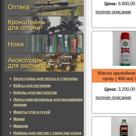
Цена:
6.800,00
полное описание
Масло оружейное B
spray ( 400 мл)
Аксессуары для охоты и стрельбы
Кейсы для патронов
Цена:
3.200,00
Кобуры для пистолетов
полное описание
Ленты камуфляжные для маскировки
оружия
Макеты уток и гусей
Манки
Мишени
Наборы для чистки + средства ухода