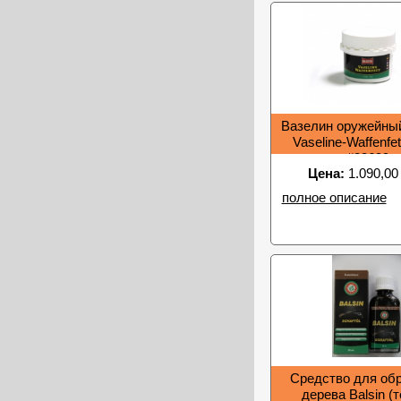
Вазелин оружейный 
Vaseline-Waffenfet
#23699
Цена:
1.090,00
полное описание
Средство для об
дерева Balsin (