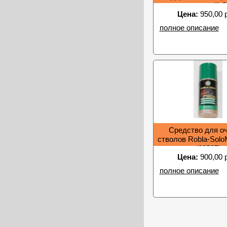
коричневый) 
Цена:
950,00 
полное описание
Средство для о
стволов Robla-SoloM
(23537)
Цена:
900,00 
полное описание