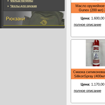
Фальш-патроны
Масло оружейное B
Чехлы для оружия
Gunex (200 мл) 
Цена:
1.600,00
полное описание
Смазка силиконовая 
SilikonSpray (400м
Цена:
1.170,00
полное описание