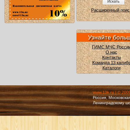
Искать
Расширенный поис
Узнайте боль
ГИМС МЧС Росси
О нас
Контакты
Команда 13 калиб
Каталоги
www.13k.ru | © 200
Россия, Московская
Ленинградскому ш