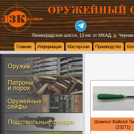
Ленинградское шоссе, 13 км. от МКАД, д. Черная
Главная
Информация
Мастерская
Производство
Кат
Шомпол Ballistol 7
(23271)