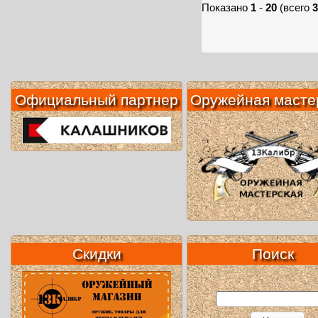
Показано
1
-
20
(всего
3
Официальный партнер
Оружейная масте
Скидки
Поиск