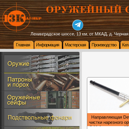
Ленинградское шоссе, 13 км. от МКАД, д. Черная
Главная
Информация
Мастерская
Производство
Кат
Направляющая De
чистки нарезного ор
7,62-8 мм, длина 25