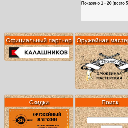
Показано
1
-
20
(всего
5
Официальный партнер
Оружейная масте
Скидки
Поиск