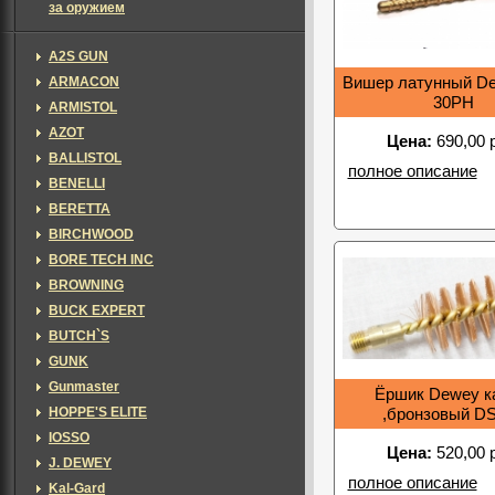
за оружием
A2S GUN
ARMACON
Вишер латунный De
30PH
ARMISTOL
AZOT
Цена:
690,00 
BALLISTOL
полное описание
BENELLI
BERETTA
BIRCHWOOD
BORE TECH INC
BROWNING
BUCK EXPERT
BUTCH`S
GUNK
Gunmaster
Ёршик Dewey к
HOPPE'S ELITE
,бронзовый D
IOSSO
Цена:
520,00 
J. DEWEY
полное описание
Kal-Gard