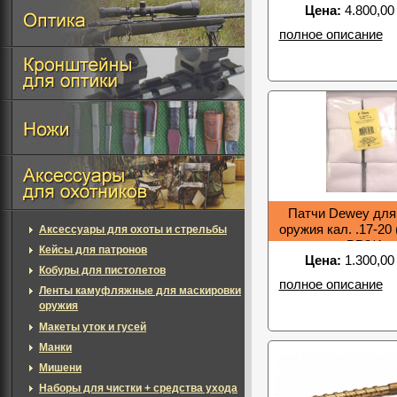
Цена:
4.800,00
3
полное описание
Патчи Dewey для
оружия кал. .17-20
Аксессуары для охоты и стрельбы
BP3/4
Кейсы для патронов
Цена:
1.300,00
Кобуры для пистолетов
полное описание
Ленты камуфляжные для маскировки
оружия
Макеты уток и гусей
Манки
Мишени
Наборы для чистки + средства ухода