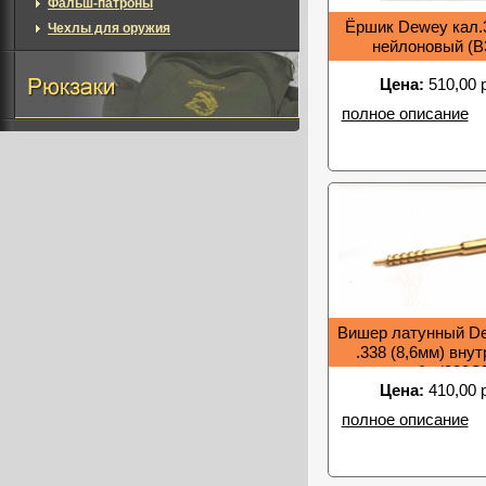
Фальш-патроны
Ёршик Dewey кал.
Чехлы для оружия
нейлоновый (B
Цена:
510,00 
полное описание
Вишер латунный De
.338 (8,6мм) вну
резьба (338C
Цена:
410,00 
полное описание