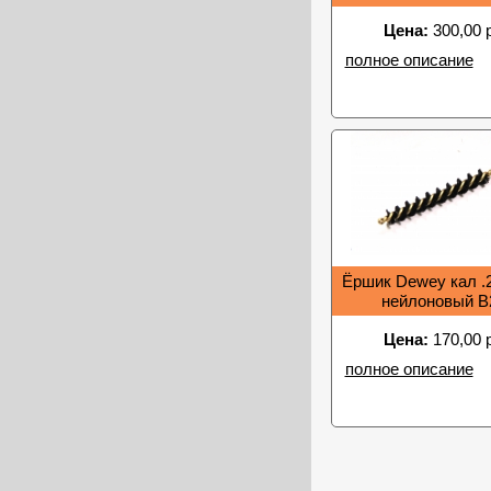
Цена:
300,00 
полное описание
Ёршик Dewey кал .
нейлоновый B
Цена:
170,00 
полное описание