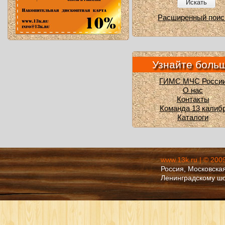
Искать
Расширенный поис
Узнайте боль
ГИМС МЧС Росси
О нас
Контакты
Команда 13 калиб
Каталоги
www.13k.ru | © 200
Россия, Московская
Ленинградскому ш