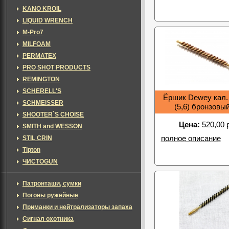
KANO KROIL
LIQUID WRENCH
M-Pro7
MILFOAM
PERMATEX
PRO SHOT PRODUCTS
REMINGTON
SCHERELL'S
Ёршик Dewey кал. 
SCHMEISSER
(5,6) бронзовы
SHOOTER`S CHOISE
Цена:
520,00 
SMITH and WESSON
STIL CRIN
полное описание
Tipton
ЧИСТОGUN
Патронташи, сумки
Погоны ружейные
Приманки и нейтрализаторы запаха
Сигнал охотника