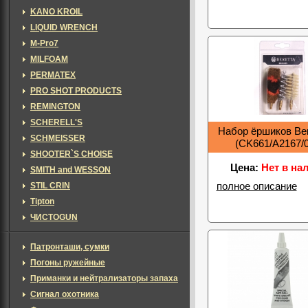
KANO KROIL
LIQUID WRENCH
M-Pro7
MILFOAM
PERMATEX
PRO SHOT PRODUCTS
REMINGTON
SCHERELL'S
Набор ёршиков Ber
SCHMEISSER
(CK661/A2167/
SHOOTER`S CHOISE
Цена:
Нет в на
SMITH and WESSON
STIL CRIN
полное описание
Tipton
ЧИСТОGUN
Патронташи, сумки
Погоны ружейные
Приманки и нейтрализаторы запаха
Сигнал охотника