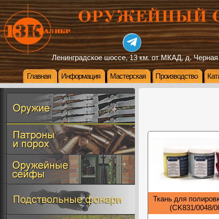
Ленинградское шоссе, 13 км. от МКАД, д. Черная
Главная
Информация
Мастерская
Производство
Кат
Ткань для полировк
(CK831/0048/0