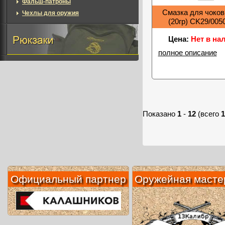
Фальш-патроны
Смазка для чоков 
Чехлы для оружия
(20гр) CK29/005
Цена:
Нет в на
полное описание
Показано
1
-
12
(всего
1
Официальный партнер
Оружейная масте