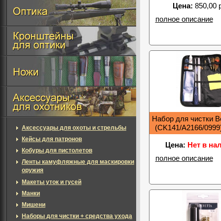
Цена:
850,00 
полное описание
Набор для чистки Be
(CK141/A2166/0999)
Аксессуары для охоты и стрельбы
Кейсы для патронов
Цена:
Нет в на
Кобуры для пистолетов
полное описание
Ленты камуфляжные для маскировки
оружия
Макеты уток и гусей
Манки
Мишени
Наборы для чистки + средства ухода