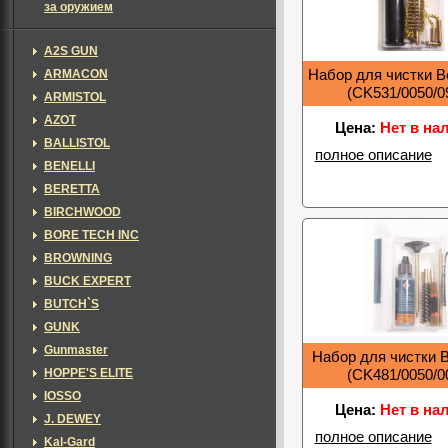
за оружием
A2S GUN
ARMACON
Набор для чистки Be
(CK531/0050/0
ARMISTOL
AZOT
Цена:
Нет в на
BALLISTOL
полное описание
BENELLI
BERETTA
BIRCHWOOD
BORE TECH INC
BROWNING
BUCK EXPERT
BUTCH`S
GUNK
Gunmaster
Набор для чистки B
HOPPE'S ELITE
(CK481/0050/0
IOSSO
Цена:
Нет в на
J. DEWEY
полное описание
Kal-Gard