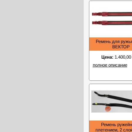
Ремень для ружья
ВЕКТОР
Цена:
1.400,00
полное описание
Ремень ружейн
плетением, 2 слоя