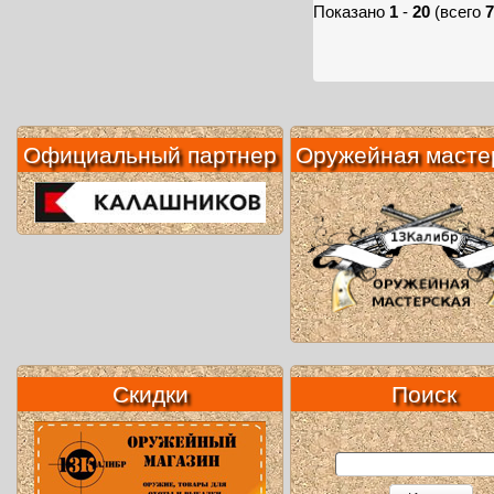
Показано
1
-
20
(всего
7
Официальный партнер
Оружейная масте
Скидки
Поиск