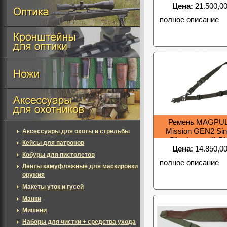
Цена:
21.500,00
полное описание
Ремень MAGPUL 
Mission GEN2 Si
Аксессуары для охоты и стрельбы
Sling(черный) 5
Кейсы для патронов
Цена:
14.850,00
Кобуры для пистолетов
полное описание
Ленты камуфляжные для маскировки
оружия
Макеты уток и гусей
Манки
Мишени
Наборы для чистки + средства ухода