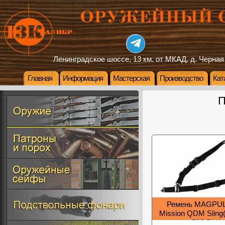
Ленинградское шоссе, 13 км. от МКАД, д. Черная
Главная
Информация
Мастерская
Производство
Кат
П
Ремень MAGPUL 
Mission QDM Sling
593-BLK