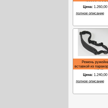
(28006)(COR
Цена:
1.260,00
полное описание
Ремень ружейн
вставкой из паракор
(1745)
Цена:
1.240,00
полное описание