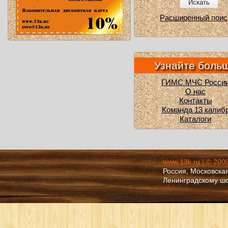
Искать
Расширенный поис
Узнайте боль
ГИМС МЧС Росси
О нас
Контакты
Команда 13 калиб
Каталоги
www.13k.ru | © 200
Россия, Московская
Ленинградскому ш