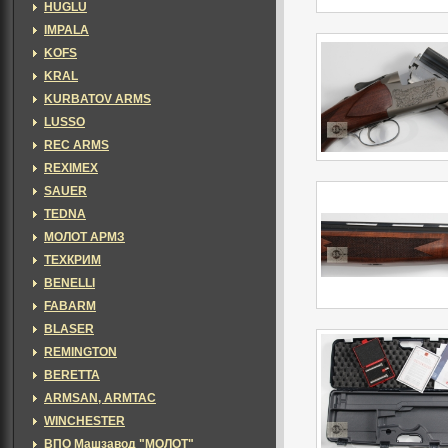
HUGLU
IMPALA
KOFS
KRAL
KURBATOV ARMS
LUSSO
REC ARMS
REXIMEX
SAUER
TEDNA
МОЛОТ АРМЗ
ТЕХКРИМ
BENELLI
FABARM
BLASER
REMINGTON
BERETTA
ARMSAN, ARMTAC
WINCHESTER
ВПО Машзавод "МОЛОТ"