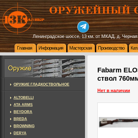
Ленинградское шоссе, 13 км. от МКАД, д. Черная
Главная
Информация
Мастерская
Производство
Кат
Fabarm ELOS
ствол 760м
ОРУЖИЕ ГЛАДКОСТВОЛЬНОЕ
Нет в наличии
ALTOBELLI
ATA ARMS
BEYDORA
BREDA
BROWNING
DERYA