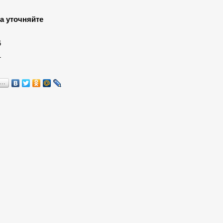
а уточняйте
:
6
1
я…