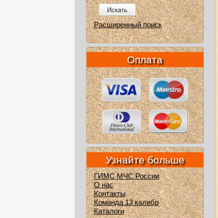
Искать
Расширенный поиск
Оплата
Узнайте больше
ГИМС МЧС России
О нас
Контакты
Команда 13 калибр
Каталоги