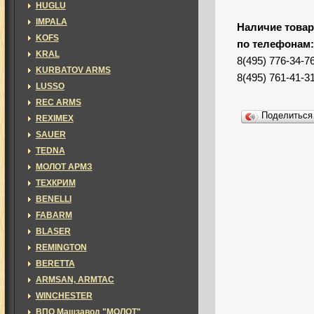
HUGLU
IMPALA
Наличие товар
KOFS
по телефонам
KRAL
8(495) 776-34-7
KURBATOV ARMS
8(495) 761-41-3
LUSSO
REC ARMS
Поделитьс
REXIMEX
SAUER
TEDNA
МОЛОТ АРМЗ
ТЕХКРИМ
BENELLI
FABARM
BLASER
REMINGTON
BERETTA
ARMSAN, ARMTAC
WINCHESTER
ВПО Машзавод "МОЛОТ"