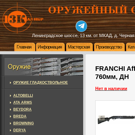
Ленинградское шоссе, 13 км. от МКАД, д. Черная
Главная
Информация
Мастерская
Производство
Кат
FRANCHI Affi
760мм, ДН
ОРУЖИЕ ГЛАДКОСТВОЛЬНОЕ
Нет в наличии
ALTOBELLI
ATA ARMS
BEYDORA
BREDA
BROWNING
DERYA