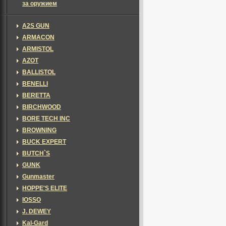
за оружием
A2S GUN
ARMACON
ARMISTOL
AZOT
BALLISTOL
BENELLI
BERETTA
BIRCHWOOD
BORE TECH INC
BROWNING
BUCK EXPERT
BUTCH`S
GUNK
Gunmaster
HOPPE'S ELITE
IOSSO
J. DEWEY
Kal-Gard