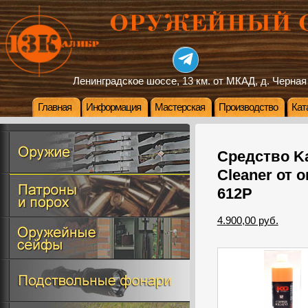
Ленинградское шоссе, 13 км. от МКАД, д. Черная
Главная
Информация
Мастерская
Производство
Кат
Средство Ka
Cleaner от 
612P
4.900,00 руб.