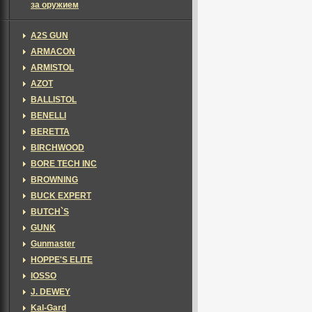
за оружием
A2S GUN
ARMACON
ARMISTOL
AZOT
BALLISTOL
BENELLI
BERETTA
BIRCHWOOD
BORE TECH INC
BROWNING
BUCK EXPERT
BUTCH`S
GUNK
Gunmaster
HOPPE'S ELITE
IOSSO
J. DEWEY
Kal-Gard