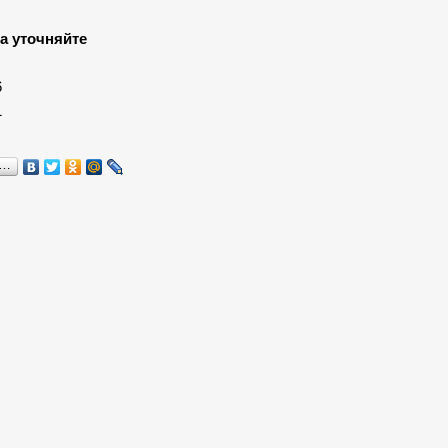
а уточняйте
:
6
1
я…