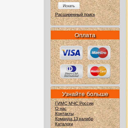
Искать
Расширенный поиск
Оплата
Узнайте больше
ГИМС МЧС России
О нас
Контакты
Команда 13 калибр
Каталоги