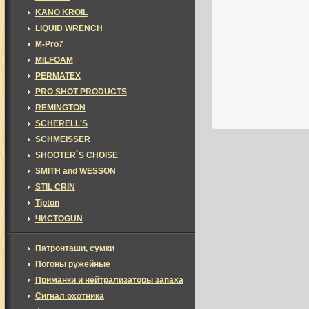
KANO KROIL
LIQUID WRENCH
M-Pro7
MILFOAM
PERMATEX
PRO SHOT PRODUCTS
REMINGTON
SCHERELL'S
SCHMEISSER
SHOOTER`S CHOISE
SMITH and WESSON
STIL CRIN
Tipton
ЧИСТОGUN
Патронташи, сумки
Погоны ружейные
Приманки и нейтрализаторы запаха
Сигнал охотника