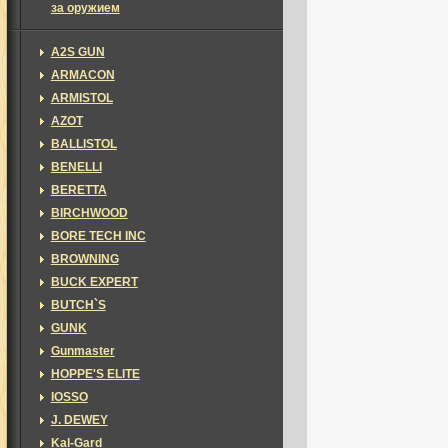
за оружием
A2S GUN
ARMACON
ARMISTOL
AZOT
BALLISTOL
BENELLI
BERETTA
BIRCHWOOD
BORE TECH INC
BROWNING
BUCK EXPERT
BUTCH`S
GUNK
Gunmaster
HOPPE'S ELITE
IOSSO
J. DEWEY
Kal-Gard