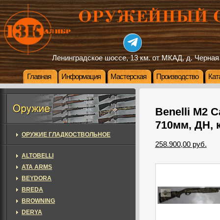
Ленинградское шоссе, 13 км. от МКАД, д. Черная
Главная
Информация
Мастерская
Производство
Кат
Benelli M2 C
710мм, ДН, 
ОРУЖИЕ ГЛАДКОСТВОЛЬНОЕ
258.900,00 руб.
ALTOBELLI
ATA ARMS
BEYDORA
BREDA
BROWNING
DERYA