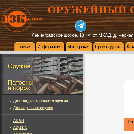
Ленинградское шоссе, 13 км. от МКАД, д. Черная
Главная
Информация
Мастерская
Производство
Кат
Для гладкоствольного оружия
Для нарезного оружия
AKAH
Тех
AQUILA