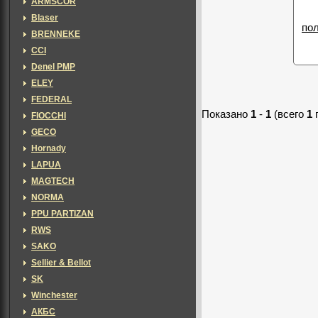
ARMSCOR
Blaser
по
BRENNEKE
CCI
Denel PMP
ELEY
FEDERAL
Показано
1
-
1
(всего
1
FIOCCHI
GECO
Hornady
LAPUA
MAGTECH
NORMA
PPU PARTIZAN
RWS
SAKO
Sellier & Bellot
SK
Winchester
АКБС