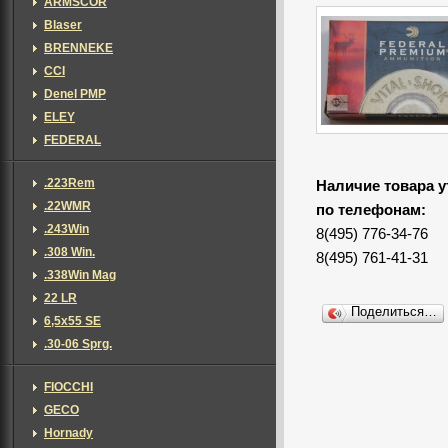
ARMSCOR
Blaser
BRENNEKE
CCI
Denel PMP
ELEY
FEDERAL
.223Rem
Наличие товара у
.22WMR
по телефонам:
.243Win
8(495) 776-34-76
.308 Win.
8(495) 761-41-31
.338Win Mag
22 LR
Поделиться…
6,5х55 SE
.30-06 Sprg.
FIOCCHI
GECO
Hornady