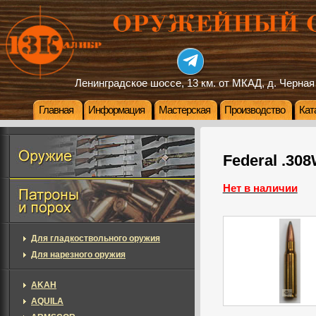
Ленинградское шоссе, 13 км. от МКАД, д. Черная
Главная
Информация
Мастерская
Производство
Кат
Federal .308
Нет в наличии
Для гладкоствольного оружия
Для нарезного оружия
AKAH
AQUILA