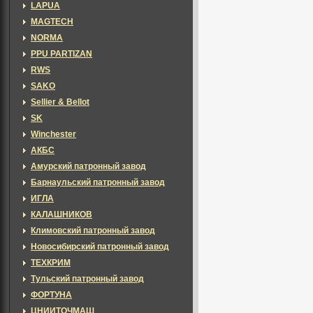
LAPUA
MAGTECH
NORMA
PPU PARTIZAN
RWS
SAKO
Sellier & Bellot
SK
Winchester
АКБС
Амурский патронный завод
Барнаульский патронный завод
ИГЛА
КАЛАШНИКОВ
Климовский патронный завод
Новосибирский патронный завод
ТЕХКРИМ
Тульский патронный завод
ФОРТУНА
ЦНИИТОЧМАШ