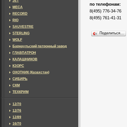
JET
по телефонам:
MECA
8(495) 776-34-76
RECORD
8(495) 761-41-31
RIO
SAUVESTRE
STERLING
Поделиться…
WOLF
Барнаульский патронный завод
ГЛАВПАТРОН
КАЛАШНИКОВ
КЗОРС
ОХОТНИК (Казахстан)
СИБИРЬ
СКМ
ТЕХКРИМ
12/70
12/76
12/89
16/70