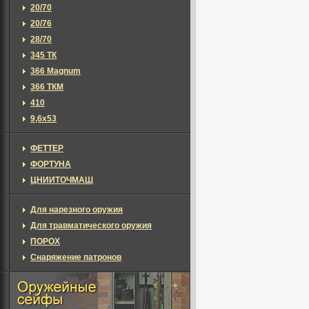
20/70
20/76
28/70
345 ТК
366 Magnum
366 ТКМ
410
9,6х53
ФЕТТЕР
ФОРТУНА
ЦНИИТОЧМАШ
Для нарезного оружия
Для травматического оружия
ПОРОХ
Снаряжение патронов