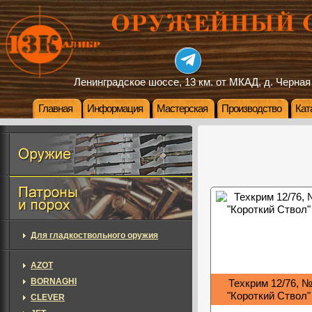
Ленинградское шоссе, 13 км. от МКАД, д. Черная
Главная
Информация
Мастерская
Производство
Кат
Для гладкоствольного оружия
AZOT
BORNAGHI
Техкрим 12/76, №
"Короткий Ствол"
CLEVER