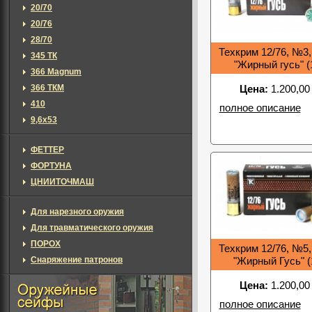
20/70
20/76
28/70
Техкрим 12/76, №3, 
345 ТК
"Жирный гусь" (
366 Magnum
366 ТКМ
Цена:
1.200,00
410
полное описание
9,6х53
ФЕТТЕР
ФОРТУНА
ЦНИИТОЧМАШ
Для нарезного оружия
Для травматического оружия
ПОРОХ
Техкрим 12/76, №5, 
Снаряжение патронов
"Жирный Гусь" 
Цена:
1.200,00
полное описание