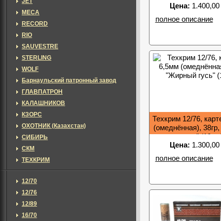
JET
Цена:
1.400,00
MECA
полное описание
RECORD
RIO
SAUVESTRE
STERLING
WOLF
Барнаульский патронный завод
ГЛАВПАТРОН
КАЛАШНИКОВ
КЗОРС
Техкрим 12/76, карт
ОХОТНИК (Казахстан)
(омеднённая), 38гр
гусь" (10шт
СИБИРЬ
Цена:
1.300,00
СКМ
полное описание
ТЕХКРИМ
12/70
12/76
12/89
16/70