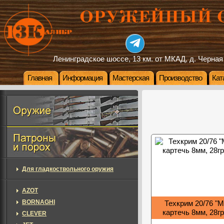
Ленинградское шоссе, 13 км. от МКАД, д. Черная
Главная
Информация
Мастерская
Производство
Кат
Для гладкоствольного оружия
AZOT
BORNAGHI
Техкрим 20/76 "М
картечь 8мм, 28гр
CLEVER