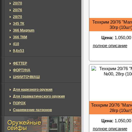
20/70
20/76
28/70
Техкрим 20/76 "Маг
345 ТК
30гр (10шт
366 Magnum
366 ТКМ
Цена:
1.050,00
410
полное описание
9,6х53
ФЕТТЕР
ФОРТУНА
ЦНИИТОЧМАШ
Для нарезного оружия
Для травматического оружия
ПОРОХ
Техкрим 20/76 "Маг
Снаряжение патронов
28гр (10шт
Цена:
1.050,00
полное описание