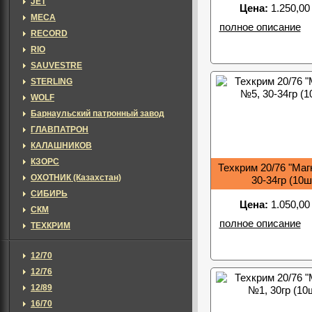
JET
Цена:
1.250,00
MECA
полное описание
RECORD
RIO
SAUVESTRE
STERLING
WOLF
Барнаульский патронный завод
ГЛАВПАТРОН
КАЛАШНИКОВ
КЗОРС
Техкрим 20/76 "Маг
ОХОТНИК (Казахстан)
30-34гр (10ш
СИБИРЬ
Цена:
1.050,00
СКМ
полное описание
ТЕХКРИМ
12/70
12/76
12/89
16/70