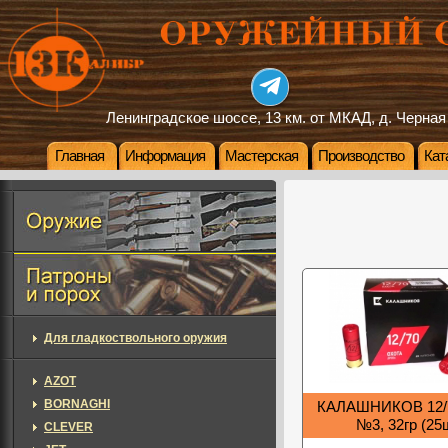
Ленинградское шоссе, 13 км. от МКАД, д. Черная
Главная
Информация
Мастерская
Производство
Кат
Для гладкоствольного оружия
AZOT
BORNAGHI
КАЛАШНИКОВ 12/
№3, 32гр (25
CLEVER