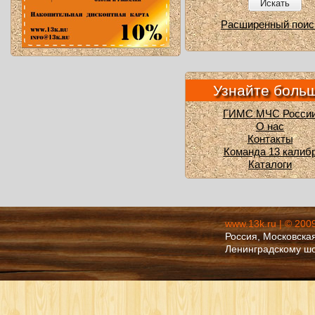
Искать
Расширенный поис
Узнайте боль
ГИМС МЧС Росси
О нас
Контакты
Команда 13 калиб
Каталоги
www.13k.ru | © 200
Россия, Московская
Ленинградскому ш