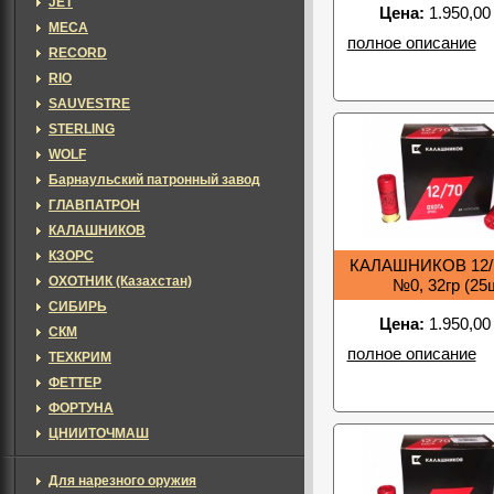
JET
Цена:
1.950,00
MECA
полное описание
RECORD
RIO
SAUVESTRE
STERLING
WOLF
Барнаульский патронный завод
ГЛАВПАТРОН
КАЛАШНИКОВ
КЗОРС
КАЛАШНИКОВ 12/
ОХОТНИК (Казахстан)
№0, 32гр (25
СИБИРЬ
Цена:
1.950,00
СКМ
полное описание
ТЕХКРИМ
ФЕТТЕР
ФОРТУНА
ЦНИИТОЧМАШ
Для нарезного оружия