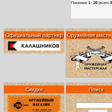
Показано
1
-
20
(всего
3
Официальный партнер
Оружейная масте
Скидки
Поиск