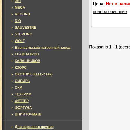
JET
Цена:
Нет в нали
MECA
полное описание
RECORD
RIO
SAUVESTRE
STERLING
WOLF
Показано
1
-
1
(всег
Барнаульский патронный завод
ГЛАВПАТРОН
КАЛАШНИКОВ
КЗОРС
ОХОТНИК (Казахстан)
СИБИРЬ
СКМ
ТЕХКРИМ
ФЕТТЕР
ФОРТУНА
ЦНИИТОЧМАШ
Для нарезного оружия