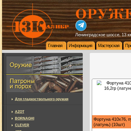
Ленинградское шоссе, 13 км
Главная
Информация
Мастерская
Пр
Для гладкоствольного оружия
AZOT
BORNAGHI
Фортуна 410х76, п
(латунь) (10шт)
CLEVER