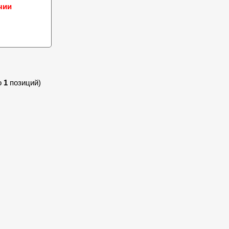
чии
о
1
позиций)