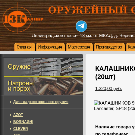
Ленинградское шоссе, 13 км. от МКАД, д. Черная
Главная
Информация
Мастерская
Производство
Кат
КАЛАШНИКОВ
(20шт)
1.320,00 руб.
Для гладкоствольного оружия
AZOT
BORNAGHI
Наличие товара у
CLEVER
по телефонам: