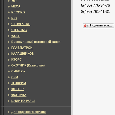
JET
8(495) 776-34-76
MECA
8(495) 761-41-31
RECORD
RIO
SAUVESTRE
Поделиться…
STERLING
WOLF
Барнаульский патронный завод
ГЛАВПАТРОН
КАЛАШНИКОВ
КЗОРС
ОХОТНИК (Казахстан)
СИБИРЬ
СКМ
ТЕХКРИМ
ФЕТТЕР
ФОРТУНА
ЦНИИТОЧМАШ
Для нарезного оружия