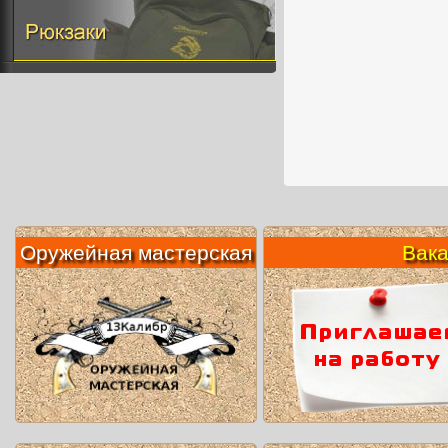
Оружейная мастерская
Вакан