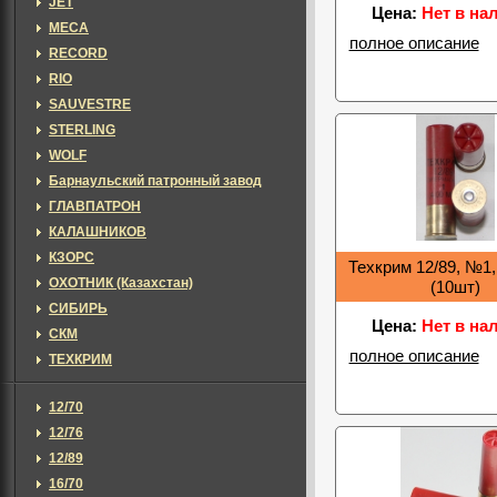
JET
Цена:
Нет в на
MECA
полное описание
RECORD
RIO
SAUVESTRE
STERLING
WOLF
Барнаульский патронный завод
ГЛАВПАТРОН
КАЛАШНИКОВ
КЗОРС
Техкрим 12/89, №1, 
ОХОТНИК (Казахстан)
(10шт)
СИБИРЬ
Цена:
Нет в на
СКМ
полное описание
ТЕХКРИМ
12/70
12/76
12/89
16/70