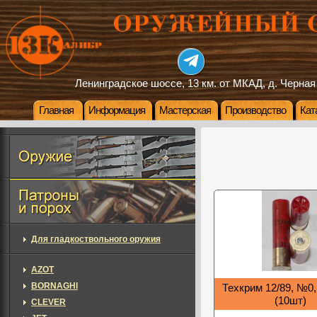
Ленинградское шоссе, 13 км. от МКАД, д. Черная
Главная
Информация
Мастерская
Производство
Кат
Для гладкоствольного оружия
AZOT
BORNAGHI
Техкрим 12/89, №0, 
(10шт)
CLEVER