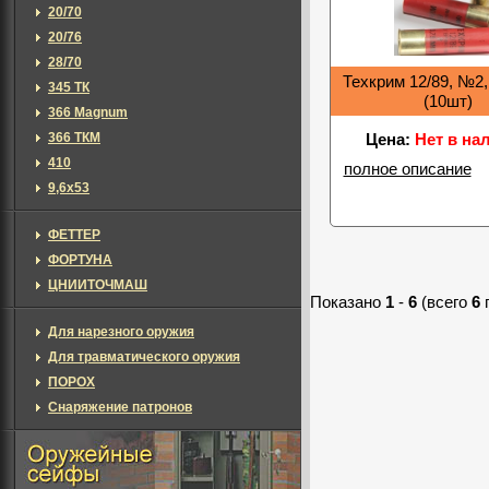
20/70
20/76
28/70
Техкрим 12/89, №2, 
345 ТК
(10шт)
366 Magnum
366 ТКМ
Цена:
Нет в на
410
полное описание
9,6х53
ФЕТТЕР
ФОРТУНА
ЦНИИТОЧМАШ
Показано
1
-
6
(всего
6
Для нарезного оружия
Для травматического оружия
ПОРОХ
Снаряжение патронов