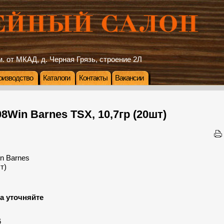
. от МКАД, д. Черная Грязь, строение 2Л
оизводство
Каталоги
Контакты
Вакансии
08Win Barnes TSX, 10,7гр (20шт)
а уточняйте
:
6