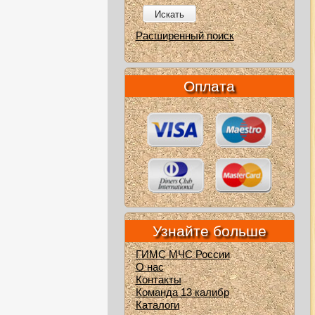
Искать
Расширенный поиск
Оплата
Узнайте больше
ГИМС МЧС России
О нас
Контакты
Команда 13 калибр
Каталоги