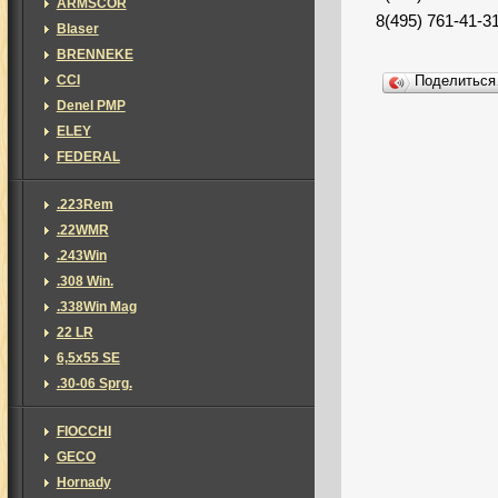
ARMSCOR
8(495) 761-41-3
Blaser
BRENNEKE
CCI
Поделитьс
Denel PMP
ELEY
FEDERAL
.223Rem
.22WMR
.243Win
.308 Win.
.338Win Mag
22 LR
6,5х55 SE
.30-06 Sprg.
FIOCCHI
GECO
Hornady