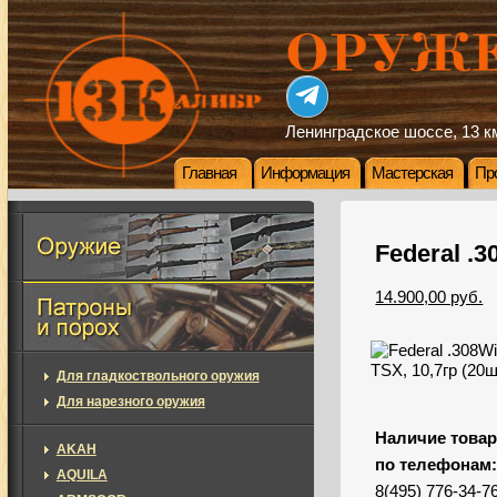
Ленинградское шоссе, 13 км
Главная
Информация
Мастерская
Пр
Federal .3
14.900,00 руб.
Для гладкоствольного оружия
Для нарезного оружия
Наличие товар
AKAH
по телефонам
AQUILA
8(495) 776-34-7