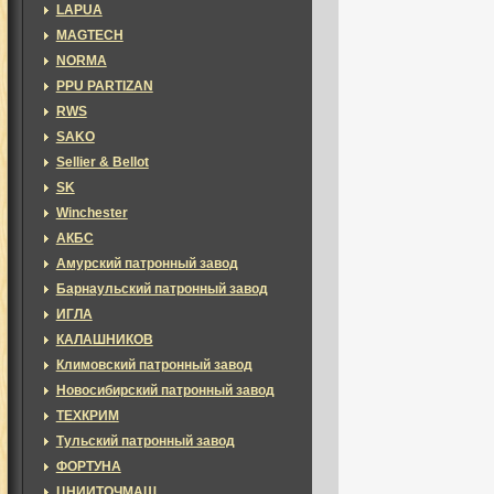
LAPUA
MAGTECH
NORMA
PPU PARTIZAN
RWS
SAKO
Sellier & Bellot
SK
Winchester
АКБС
Амурский патронный завод
Барнаульский патронный завод
ИГЛА
КАЛАШНИКОВ
Климовский патронный завод
Новосибирский патронный завод
ТЕХКРИМ
Тульский патронный завод
ФОРТУНА
ЦНИИТОЧМАШ