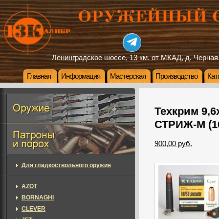
Ленинградское шоссе, 13 км. от МКАД, д. Черная
Главная
Информация
Мастерская
Производство
Кат
Техкрим 9,6
СТРИЖ-М (16
900,00 руб.
Для гладкоствольного оружия
AZOT
BORNAGHI
CLEVER