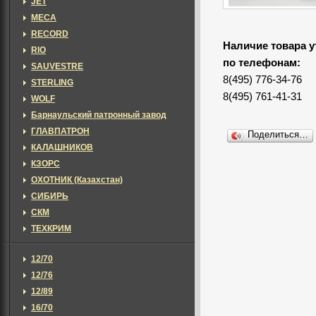
JET
MECA
RECORD
Наличие товара у
RIO
по телефонам:
SAUVESTRE
8(495) 776-34-76
STERLING
8(495) 761-41-31
WOLF
Барнаульский патронный завод
ГЛАВПАТРОН
Поделиться…
КАЛАШНИКОВ
КЗОРС
ОХОТНИК (Казахстан)
СИБИРЬ
СКМ
ТЕХКРИМ
12/70
12/76
12/89
16/70