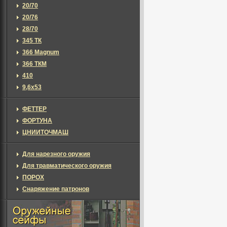
20/70
20/76
28/70
345 ТК
366 Magnum
366 ТКМ
410
9,6х53
ФЕТТЕР
ФОРТУНА
ЦНИИТОЧМАШ
Для нарезного оружия
Для травматического оружия
ПОРОХ
Снаряжение патронов