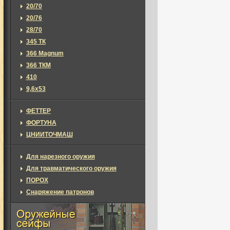
20/70
20/76
28/70
345 ТК
366 Magnum
366 ТКМ
410
9,6х53
ФЕТТЕР
ФОРТУНА
ЦНИИТОЧМАШ
Для нарезного оружия
Для травматического оружия
ПОРОХ
Снаряжение патронов