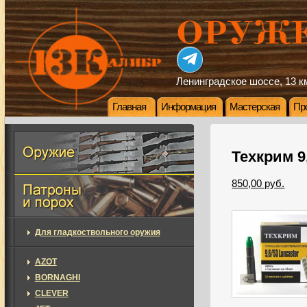
Ленинградское шоссе, 13 км
Главная
Информация
Мастерская
Пр
Техкрим 9
850,00 руб.
Для гладкоствольного оружия
AZOT
BORNAGHI
CLEVER