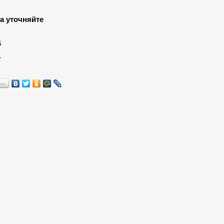
а уточняйте
:
6
1
я…