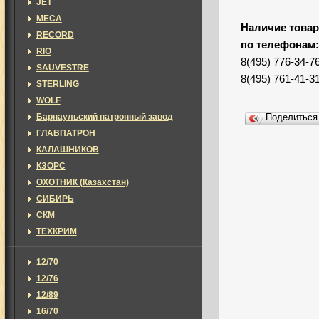
JET
MECA
Наличие товар
RECORD
по телефонам
RIO
8(495) 776-34-7
SAUVESTRE
8(495) 761-41-3
STERLING
WOLF
Барнаульский патронный завод
Поделитьс
ГЛАВПАТРОН
КАЛАШНИКОВ
КЗОРС
ОХОТНИК (Казахстан)
СИБИРЬ
СКМ
ТЕХКРИМ
12/70
12/76
12/89
16/70