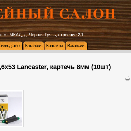
. от МКАД, д. Черная Грязь, строение 2Л
оизводство
Каталоги
Контакты
Вакансии
,6х53 Lancaster, картечь 8мм (10шт)