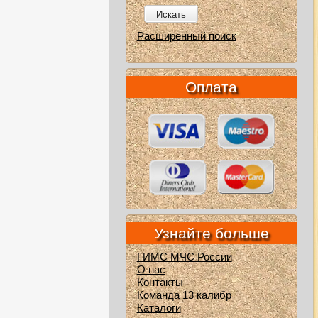
Искать
Расширенный поиск
Оплата
Узнайте больше
ГИМС МЧС России
О нас
Контакты
Команда 13 калибр
Каталоги