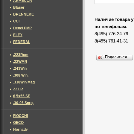
ARMSCOR
Blaser
BRENNEKE
Наличие товара у
CCI
по телефонам:
Denel PMP
8(495) 776-34-76
ELEY
8(495) 761-41-31
FEDERAL
.223Rem
Поделиться…
.22WMR
.243Win
.308 Win.
.338Win Mag
22 LR
6,5х55 SE
.30-06 Sprg.
FIOCCHI
GECO
Hornady