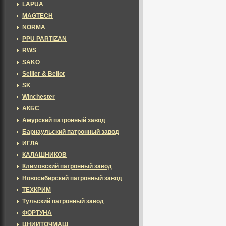
LAPUA
MAGTECH
NORMA
PPU PARTIZAN
RWS
SAKO
Sellier & Bellot
SK
Winchester
АКБС
Амурский патронный завод
Барнаульский патронный завод
ИГЛА
КАЛАШНИКОВ
Климовский патронный завод
Новосибирский патронный завод
ТЕХКРИМ
Тульский патронный завод
ФОРТУНА
ЦНИИТОЧМАШ