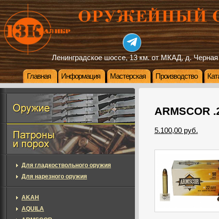
Ленинградское шоссе, 13 км. от МКАД, д. Черная
Главная
Информация
Мастерская
Производство
Кат
ARMSCOR .2
5.100,00 руб.
Для гладкоствольного оружия
Для нарезного оружия
AKAH
AQUILA