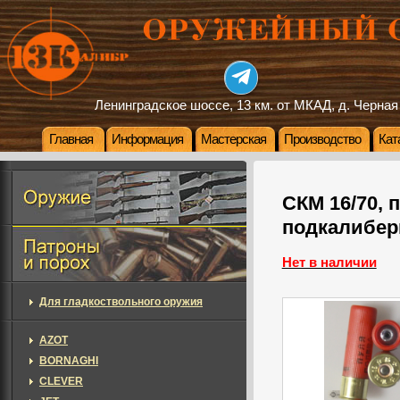
Ленинградское шоссе, 13 км. от МКАД, д. Черная
Главная
Информация
Мастерская
Производство
Кат
СКМ 16/70, 
подкалиберн
Нет в наличии
Для гладкоствольного оружия
AZOT
BORNAGHI
CLEVER