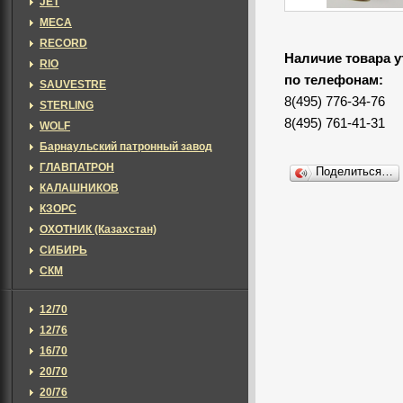
JET
MECA
RECORD
Наличие товара у
RIO
по телефонам:
SAUVESTRE
8(495) 776-34-76
STERLING
8(495) 761-41-31
WOLF
Барнаульский патронный завод
ГЛАВПАТРОН
Поделиться…
КАЛАШНИКОВ
КЗОРС
ОХОТНИК (Казахстан)
СИБИРЬ
СКМ
12/70
12/76
16/70
20/70
20/76